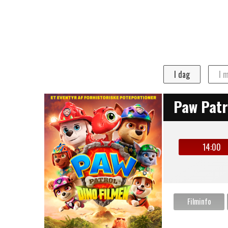
Program
FOR BIO
LANGELAND I dag
I dag
I 
Paw Patr
14:00