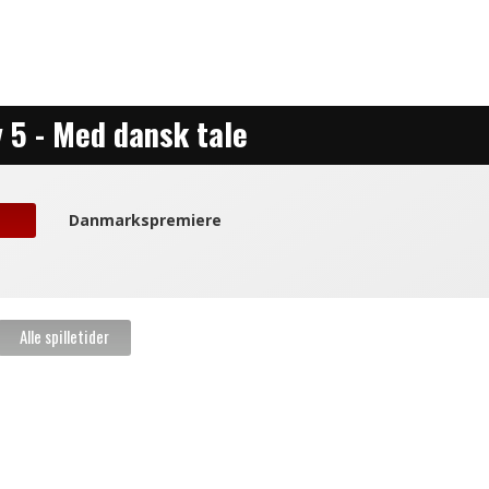
31
1
2
3
4
y 5 - Med dansk tale
Danmarkspremiere