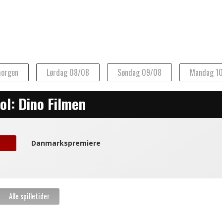
morgen
Lørdag 08/08
Søndag 09/08
Mandag 1
ol: Dino Filmen
August 2026
Man
Tirs
Ons
Tors
Fre
Danmarkspremiere
27
28
29
30
31
3
4
5
6
7
10
11
12
13
14
17
18
19
20
21
24
25
26
27
28