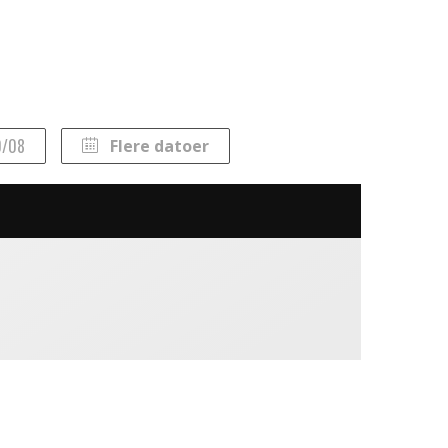
0/08
Flere datoer
Lør
Søn
1
2
8
9
15
16
22
23
29
30