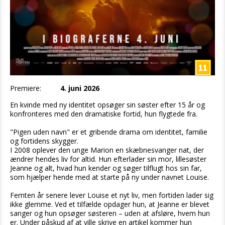
Premiere:
4. juni 2026
En kvinde med ny identitet opsøger sin søster efter 15 år og
konfronteres med den dramatiske fortid, hun flygtede fra.
"Pigen uden navn" er et gribende drama om identitet, familie
og fortidens skygger.
I 2008 oplever den unge Marion en skæbnesvanger nat, der
ændrer hendes liv for altid. Hun efterlader sin mor, lillesøster
Jeanne og alt, hvad hun kender og søger tilflugt hos sin far,
som hjælper hende med at starte på ny under navnet Louise.
Femten år senere lever Louise et nyt liv, men fortiden lader sig
ikke glemme. Ved et tilfælde opdager hun, at Jeanne er blevet
sanger og hun opsøger søsteren – uden at afsløre, hvem hun
er. Under påskud af at ville skrive en artikel kommer hun