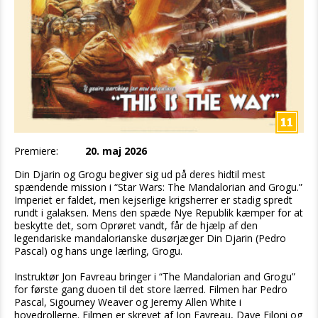
Premiere:
20. maj 2026
Din Djarin og Grogu begiver sig ud på deres hidtil mest
spændende mission i “Star Wars: The Mandalorian and Grogu.”
Imperiet er faldet, men kejserlige krigsherrer er stadig spredt
rundt i galaksen. Mens den spæde Nye Republik kæmper for at
beskytte det, som Oprøret vandt, får de hjælp af den
legendariske mandalorianske dusørjæger Din Djarin (Pedro
Pascal) og hans unge lærling, Grogu.
Instruktør Jon Favreau bringer i “The Mandalorian and Grogu”
for første gang duoen til det store lærred. Filmen har Pedro
Pascal, Sigourney Weaver og Jeremy Allen White i
hovedrollerne. Filmen er skrevet af Jon Favreau, Dave Filoni og