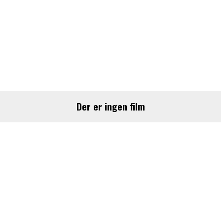
Program
ALLE PROGRAMLAGTE FILM I BIO
LANGELAND
Der er ingen film